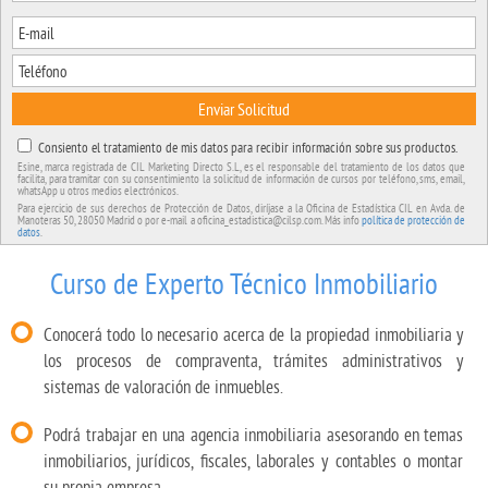
Enviar Solicitud
Consiento el tratamiento de mis datos para recibir información sobre sus productos.
Esine, marca registrada de CIL Marketing Directo S.L, es el responsable del tratamiento de los datos que
facilita, para tramitar con su consentimiento la solicitud de información de cursos por teléfono, sms, email,
whatsApp u otros medios electrónicos.
Para ejercicio de sus derechos de Protección de Datos, diríjase a la Oficina de Estadística CIL en Avda. de
Manoteras 50, 28050 Madrid o por e-mail a oficina_estadistica@cilsp.com. Más info
política de protección de
datos
.
Curso de Experto Técnico Inmobiliario
Conocerá todo lo necesario acerca de la propiedad inmobiliaria y
los procesos de compraventa, trámites administrativos y
sistemas de valoración de inmuebles.
Podrá trabajar en una agencia inmobiliaria asesorando en temas
inmobiliarios, jurídicos, fiscales, laborales y contables o montar
su propia empresa.