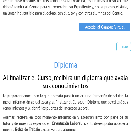
amplia
base de datos de legislación
, la
Guía Didáctica
, las
Pruebas a Resolver
que
deberá remitir al Centro para su corrección,
su Expediente
y, por supuesto, el
Aula
,
un lugar indiscutible para el debate con el tutor y con otros alumnos del Centro.
Acceder al Campus Virtual
Inicio
Diploma
Al finalizar el Curso, recibirá un diploma que avala
sus conocimientos
Le proporcionamos todo lo que necesita para triunfar: una formación de calidad, la
mejor información actualizada y, al finalizar el Curso, un
Diploma
que acreditará sus
conocimientos y le abrirá las puertas del mercado laboral.
Además, recibirá en todo momento información y asesoramiento por parte de su
tutor y de nuestros expertos en
Orientación Laboral
. Y, si lo desea, podrá acceder a
nuestra
Bolsa de Trabajo
exclusiva para alumnos.